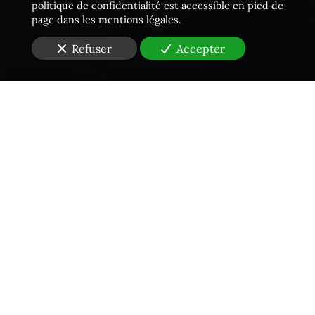
politique de confidentialité est accessible en pied de
page dans les mentions légales.
Refuser
Accepter
Une équipe proactive
Vous êtes à la recherche d'un
Huissier de Justice
en
Seine-Saint-Denis (93)
pour
une vente immobilière
?
Faites exécuter vos décisions de justice par un
Huissier
de Justice
de la
SCP Jourdain Dubois Racine
. Notre
cabinet intervient dans différents domaines : expulsion
de locataire, occupation illégale de terrain,
vente
immobilière
, contentieux locatif, etc. Nous pouvons