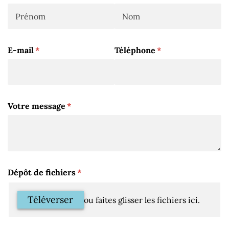
E-mail
(requis)
*
Téléphone
(requis)
*
Votre message
(requis)
*
Dépôt de fichiers
(requis)
*
Téléverser
ou faites glisser les fichiers ici.