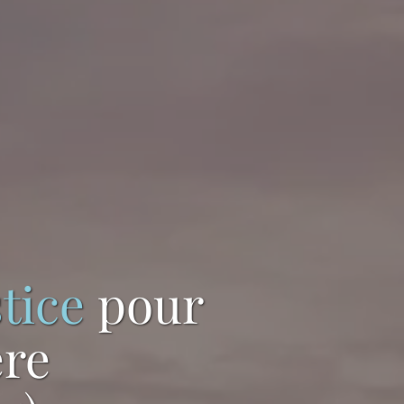
tice
pour
ère