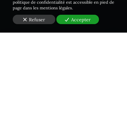
politique de confidentialité est accessible en pied de
page dans les mentions légales.
Refuser
Accepter
Une équipe proactive
Vous cherchez un cabinet d'
Huissier de Justice
dans le
Val-d'Oise (95)
pour
une occupation illégale de
terrain
?
Faites vite appel à un
Huissier de Justice
du cabinet
Jourdain Dubois Racine
pour vous aider à résoudre un
problème de voisinage. Notre étude est apte à réaliser
un
constat
de tapage nocturne ou diurne, un
constat