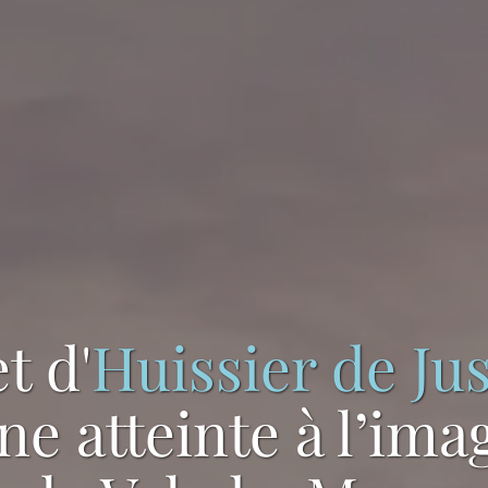
t d'
Huissier de Jus
ne atteinte à l’ima