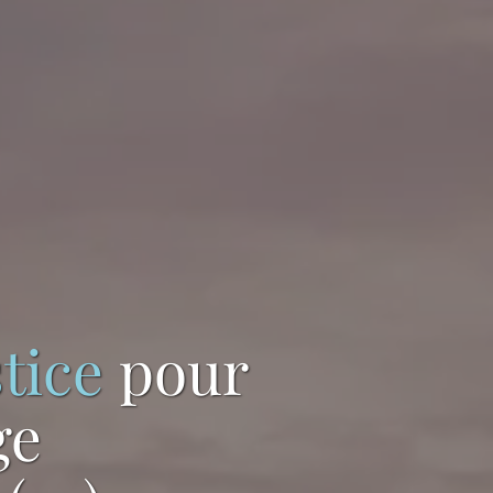
tice
pour
ge