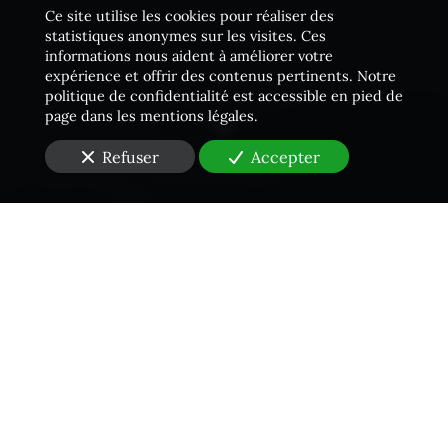
Ce site utilise les cookies pour réaliser des
statistiques anonymes sur les visites. Ces
informations nous aident à améliorer votre
expérience et offrir des contenus pertinents. Notre
politique de confidentialité est accessible en pied de
page dans les mentions légales.
Refuser
Accepter
Une équipe proactive
Vous êtes à la recherche d'un
Huissier de Justice
dans
les Yvelines (78)
pour
un constat téléphone portable
?
Le cabinet
Jourdain Dubois Racine
vous propose les