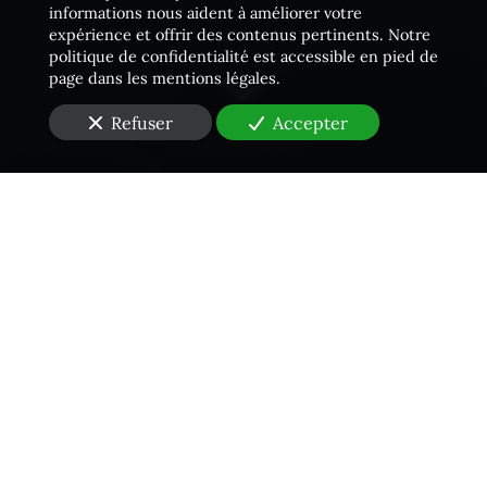
informations nous aident à améliorer votre
expérience et offrir des contenus pertinents. Notre
politique de confidentialité est accessible en pied de
page dans les mentions légales.
Refuser
Accepter
Une équipe proactive
Vous vous situez
en Seine-Saint-Denis (93)
et cherchez
un
Huissier de Justice
pour
un constat servitude
?
Un
Huissier de Justice
du cabinet
Jourdain Dubois
Racine
, basé à Paris, est en mesure de vous
accompagner si vous êtes en situation de litige. Nous