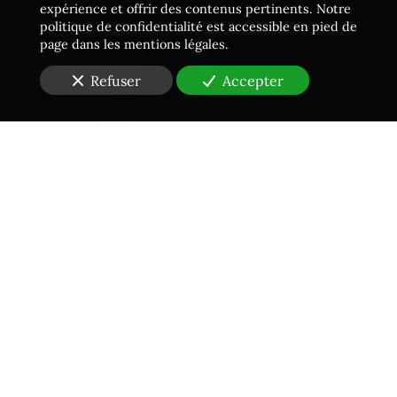
expérience et offrir des contenus pertinents. Notre
politique de confidentialité est accessible en pied de
page dans les mentions légales.
Refuser
Accepter
Une équipe proactive
Vous cherchez un cabinet d'
Huissier de Justice
à Paris
(75)
pour
un constat offre commerciale fallacieuse
?
Prenez rendez-vous auprès de notre
cabinet
d’Huissiers de Justice
Jourdain Dubois Racine
pour
profiter d’une assistance professionnelle en situation de
litige. Notre étude et ses
Huissiers de Justice