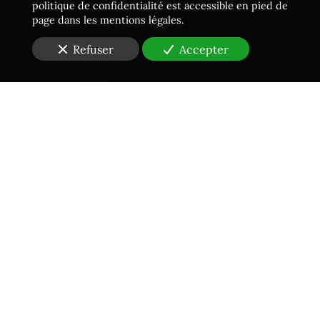
politique de confidentialité est accessible en pied de
page dans les mentions légales.
Refuser
Accepter
Une équipe proactive
Vous êtes à la recherche d'un
Huissier de Justice
à
Paris (75)
pour
un constat malfaçon et marque
?
Pour signifier une
assignation
ou une
citation
à
comparaître, n’hésitez pas à faire intervenir les
Huissiers de Justice
du cabinet
JDR
Jourdain Dubois
Racine
. Notre étude dispose de nombreux domaines de
compétences : contentieux locatifs et droit immobilier,