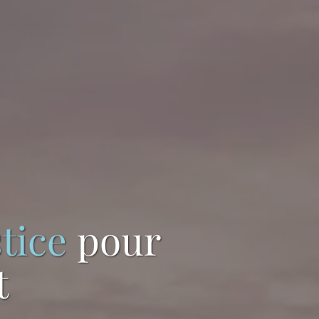
tice
pour
t