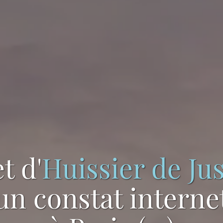
t d'
Huissier de Jus
un constat interne