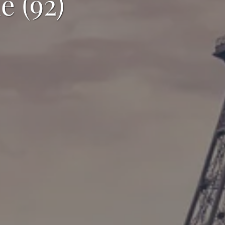
e (92)