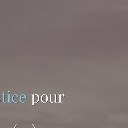
tice
pour