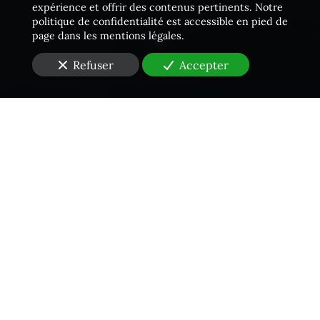
expérience et offrir des contenus pertinents. Notre
politique de confidentialité est accessible en pied de
page dans les mentions légales.
Refuser
Accepter
Une équipe proactive
Vous êtes à la recherche d'un
Huissier de Justice
à
Paris (75)
pour
un constat de dégradation
?
Prenez rendez-vous avec le
cabinet d’Huissiers de
Justice
JDR
pour défendre vos intérêts. Outre la
signification, la rédaction d’actes et l’exécution de
décision de justice, notre étude est également