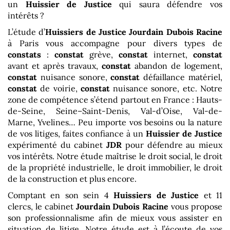
un
Huissier de Justice
qui saura défendre vos
intérêts ?
L’étude d’
Huissiers de Justice
Jourdain Dubois Racine
à Paris vous accompagne pour divers types de
constats
:
constat
grève,
constat
internet,
constat
avant et après travaux,
constat
abandon de logement,
constat
nuisance sonore,
constat
défaillance matériel,
constat
de voirie,
constat
nuisance sonore, etc. Notre
zone de compétence s’étend partout en France : Hauts-
de-Seine, Seine–Saint-Denis, Val-d’Oise, Val-de-
Marne, Yvelines… Peu importe vos besoins ou la nature
de vos litiges, faites confiance à un
Huissier de Justice
expérimenté du cabinet
JDR
pour défendre au mieux
vos intérêts. Notre étude maîtrise le droit social, le droit
de la propriété industrielle, le droit immobilier, le droit
de la construction et plus encore.
Comptant en son sein 4
Huissiers de Justice
et 11
clercs, le cabinet
Jourdain Dubois Racine
vous propose
son professionnalisme afin de mieux vous assister en
situation de litige. Notre étude est à l’écoute de vos