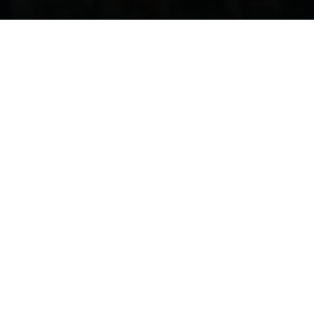
Propriété intellectuelle - Contrefaçons
Constats en Droit des NTIC