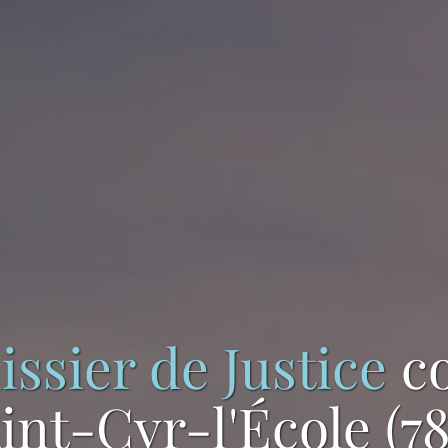
issier de Justice
c
int-Cyr-l'École (7