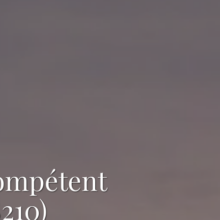
ompétent
8210)