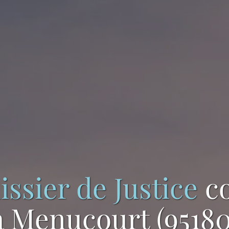
issier de Justice
c
à Menucourt (95180