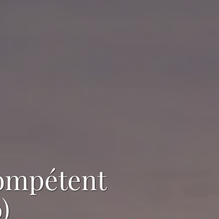
ompétent
)