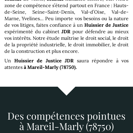
zone de compétence s’étend partout en France : Hauts-
de-Seine, Seine–Saint-Denis, Val-d’Oise, Val-de-
Marne, Yvelines… Peu importe vos besoins ou la nature
de vos litiges, faites confiance à un
Huissier de Justice
expérimenté du cabinet
JDR
pour défendre au mieux
vos intérêts. Notre étude maîtrise le droit social, le droit
de la propriété industrielle, le droit immobilier, le droit
de la construction et plus encore.
Un
Huissier de Justice
JDR
saura répondre à vos
attentes
à Mareil-Marly (78750)
.
Des compétences pointues
à Mareil-Marly (78750)