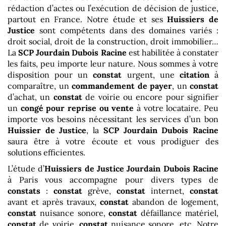
rédaction d’actes ou l’exécution de décision de justice,
partout en France. Notre étude et ses
Huissiers de
Justice
sont compétents dans des domaines variés :
droit social, droit de la construction, droit immobilier…
La
SCP Jourdain Dubois Racine
est habilitée à constater
les faits, peu importe leur nature. Nous sommes à votre
disposition pour un
constat
urgent, une
citation
à
comparaître, un
commandement de payer
, un
constat
d’achat, un
constat
de voirie ou encore pour signifier
un
congé pour reprise ou vente
à votre locataire. Peu
importe vos besoins nécessitant les services d’un bon
Huissier de Justice
, la
SCP Jourdain Dubois Racine
saura être à votre écoute et vous prodiguer des
solutions efficientes.
L’étude d’
Huissiers de Justice
Jourdain Dubois Racine
à Paris vous accompagne pour divers types de
constats
:
constat
grève,
constat
internet,
constat
avant et après travaux,
constat
abandon de logement,
constat
nuisance sonore,
constat
défaillance matériel,
constat
de voirie,
constat
nuisance sonore, etc. Notre