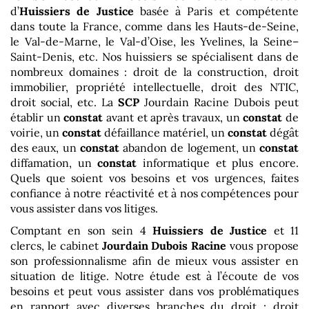
d’
Huissiers de Justice
basée à Paris et compétente
dans toute la France, comme dans les Hauts-de-Seine,
le Val-de-Marne, le Val-d’Oise, les Yvelines, la Seine–
Saint-Denis, etc. Nos huissiers se spécialisent dans de
nombreux domaines : droit de la construction, droit
immobilier, propriété intellectuelle, droit des NTIC,
droit social, etc. La
SCP
Jourdain Racine Dubois peut
établir un
constat
avant et après travaux, un
constat
de
voirie, un
constat
défaillance matériel, un
constat
dégât
des eaux, un
constat
abandon de logement, un
constat
diffamation, un
constat
informatique et plus encore.
Quels que soient vos besoins et vos urgences, faites
confiance à notre réactivité et à nos compétences pour
vous assister dans vos litiges.
Comptant en son sein 4
Huissiers de Justice
et 11
clercs, le cabinet
Jourdain Dubois Racine
vous propose
son professionnalisme afin de mieux vous assister en
situation de litige. Notre étude est à l’écoute de vos
besoins et peut vous assister dans vos problématiques
en rapport avec diverses branches du droit : droit