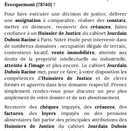
Évecquemont (78740)
?
Pour faire exécuter une décision de justice, délivrer
une
assignation
à comparaître, réaliser des
consta
t
s
,
mettre en demeure, recouvrir des
créances
, faites
confiance à un
Huissier de Justice
du cabinet
Jourdain
Dubois Racine
à Paris. Notre étude peut intervenir dans
de nombreux domaines : occupation illégale de terrain,
contentieux locatif,
vente immobilière
, atteinte aux
droits de la propriété intellectuelle ou industrielle,
atteinte à l’image
et plus encore. Le cabinet
Jourdain
Dubois Racine
met, pour ce faire, à votre disposition les
compétences d’
Huissiers de Justice
et de clercs
formés et aguerris dans leur domaine respectif. Prenez
simplement rendez-vous pour discuter un peu plus
amplement de votre dossier et de son aboutissement.
Recouvrir des
chèques
impayés, des
créances
, des
factures
, des
loyers
impayés ou des pensions
alimentaires fait partie des principales attributions des
Huissiers de Justice
du cabinet
Jourdain Dubois