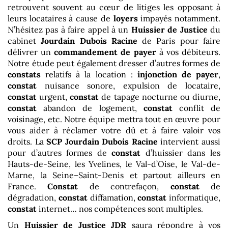
retrouvent souvent au cœur de litiges les opposant à
leurs locataires à cause de
loyers
impayés notamment.
N’hésitez pas à faire appel à un
Huissier de Justice
du
cabinet
Jourdain Dubois Racine
de Paris pour faire
délivrer un
commandement de payer
à vos débiteurs.
Notre étude peut également dresser d’autres formes de
constats
relatifs à la location :
injonction de payer
,
constat
nuisance sonore, expulsion de locataire,
constat
urgent,
constat
de tapage nocturne ou diurne,
constat
abandon de logement,
constat
conflit de
voisinage, etc. Notre équipe mettra tout en œuvre pour
vous aider à réclamer votre dû et à faire valoir vos
droits. La
SCP Jourdain Dubois Racine
intervient aussi
pour d’autres formes de
constat
d’huissier dans les
Hauts-de-Seine, les Yvelines, le Val-d’Oise, le Val-de-
Marne, la Seine–Saint-Denis et partout ailleurs en
France.
Constat
de contrefaçon,
constat
de
dégradation,
constat
diffamation,
constat
informatique,
constat
internet… nos compétences sont multiples.
Un
Huissier de Justice
JDR
saura répondre à vos