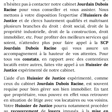
n’hésitez pas à contacter notre cabinet
Jourdain Dubois
Racine
pour vous conseiller et vous assister. Nous
mettons à votre disposition l’expertise d’
Huissiers de
Justice
et de clercs hautement qualifiés et maîtrisant
plusieurs branches du droit : droit social, droit de la
propriété industrielle, droit de la construction, droit
immobilier, etc. Pour profiter des meilleurs services qui
soient, n’attendez plus pour faire appel à la
SCP
Jourdain Dubois Racine
qui vous assure un
accompagnement à la hauteur de vos attentes. Pour
tous vos
constats
, en rapport avec des contentieux
locatifs entre autres, faites vite appel à un
Huissier de
Justice
expérimenté de notre cabinet.
L’aide d’un
Huissier de Justice
expérimenté, comme
ceux du cabinet
Jourdain Dubois Racine
, est souvent
requise pour bien gérer son bien immobilier. En tant
que propriétaire, vous pouvez en effet vous retrouver
en situation de litige avec vos locataires ou vos voisins.
Votre
Huissier de Justice
pourra notamment procéder
au
recouvrement
de
loyers
impayés, à la
mise en