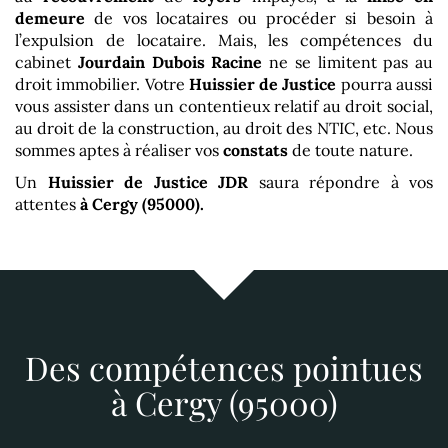
demeure
de vos locataires ou procéder si besoin à
l’expulsion de locataire. Mais, les compétences du
cabinet
Jourdain Dubois Racine
ne se limitent pas au
droit immobilier. Votre
Huissier de Justice
pourra aussi
vous assister dans un contentieux relatif au droit social,
au droit de la construction, au droit des NTIC, etc. Nous
sommes aptes à réaliser vos
constats
de toute nature.
Un
Huissier de Justice
JDR
saura répondre à vos
attentes
à Cergy (95000)
.
Des compétences pointues
à Cergy (95000)