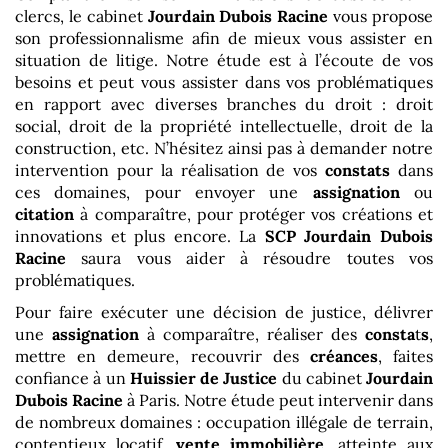
clercs, le cabinet
Jourdain Dubois Racine
vous propose
son professionnalisme afin de mieux vous assister en
situation de litige. Notre étude est à l’écoute de vos
besoins et peut vous assister dans vos problématiques
en rapport avec diverses branches du droit : droit
social, droit de la propriété intellectuelle, droit de la
construction, etc. N’hésitez ainsi pas à demander notre
intervention pour la réalisation de vos
constats
dans
ces domaines, pour envoyer une
assignation
ou
citation
à comparaître, pour protéger vos créations et
innovations et plus encore. La
SCP Jourdain Dubois
Racine
saura vous aider à résoudre toutes vos
problématiques.
Pour faire exécuter une décision de justice, délivrer
une
assignation
à comparaître, réaliser des
consta
t
s
,
mettre en demeure, recouvrir des
créances
, faites
confiance à un
Huissier de Justice
du cabinet
Jourdain
Dubois Racine
à Paris. Notre étude peut intervenir dans
de nombreux domaines : occupation illégale de terrain,
contentieux locatif,
vente immobilière
, atteinte aux