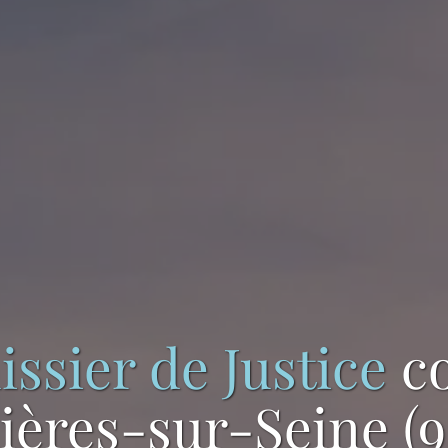
issier de Justice
c
ières-sur-Seine (