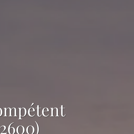
ompétent
92600)